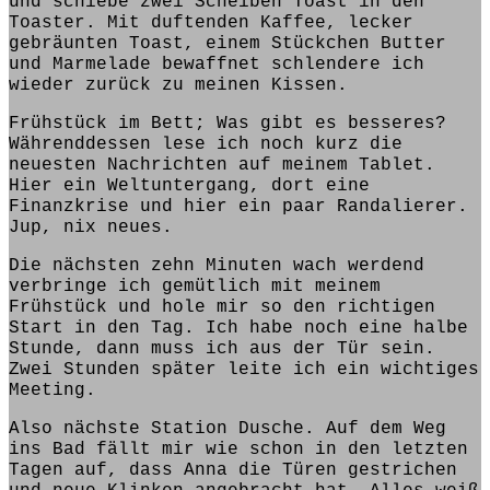
und schiebe zwei Scheiben Toast in den
Toaster. Mit duftenden
Kaffee, lecker
gebräunten Toast, einem Stückchen Butter
und Marmelade
bewaffnet schlendere ich
wieder zurück zu meinen Kissen.
Frühstück im Bett; Was gibt es besseres?
Währenddessen
lese
ich noch kurz die
neuesten Nachrichten auf meinem Tablet.
Hier ein Weltuntergang, dort eine
Finanz
krise
und hier ein paar Randalierer.
Jup, nix neues.
Die nächsten zehn Minuten wach werdend
verbringe ich gemütlich mit meinem
Frühstück und hole mir so den richtigen
Start
in den Tag. Ich habe noch eine halbe
Stunde, dann
muss
ich aus der Tür sein.
Zwei Stunden später
leite
ich ein wichtiges
Meeting.
Also nächste Station Dusche. Auf dem Weg
ins Bad fällt mir wie schon in den letzten
Tagen auf, dass Anna die Türen gestrichen