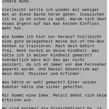
innere
Ruhe.
Vielleicht sollte ich wieder mit weniger
Wut an diese Sache heran gehen.
I
nzwischen
ist es ja eh schon zu spät. Warum sich über
etwas ärgern auf das man keinen Einfluss
mehr hat.
Wie komme ich hier nur heraus? Vielleicht
eine gute Gelegenheit meine Out-of-the-Box
Denken zu
trainieren
. Mach dein Gehirn
frei. Denk zurück
an
deine Kindheit. Was
hätte
ich in meiner Kindheit gemacht?
Vvermutlich wäre mir das gar nicht
passiert, da ich eh immer vor dem Fernseher
geparkt wurde. Und Daniel Düsentrieb war
mein Held.
Physiker und Erfinder.
Was hätte er wohl gemacht? Einer seiner
Roboter hätte ihm sicher geholfen.
Mir kommt eine Idee. Metall dehnt sich beim
Erhitzen aus.
Wo
sind
nochmal die Streichhölzer? Da, ja.