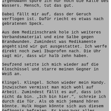
Irgendwann spüre ich nur noch die Kälte des
Wassers. Mensch, tut das gut.
Dabei fällt mir auf, dass der Geruch
verflogen ist
. Dafür
riecht
es etwas nach
gebratenen Speck.
Aus dem Medizinschrank hole ich weiteres
Verbandsmaterial und eine Salbe gegen
Brandwunden.
Zumindest was Medikamente
angeht
sind wir
gut ausgestattet. Ich
werfe
direkt noch zwei Ibuprofen nach. Die Uhr
sagt mir, dass wir halb zehn
haben
.
Seufzend setzte ich mich wieder auf die
Kloschüssel und starre meinen Gegner in
Weiß an.
Klingel. Klingel. Schon wieder mein Handy.
Inzwischen vermisst man mich wohl auf
Arbeit. Zumindest fällt es auf, dass ich
nicht da bin. „Ich bin hier.“, schreie ich
durch die Tür. Als ob mich jemand
hören
könnte
. Hulk Hogan könnte sich aus
diesem
Gefängnis befreien. Er
kann
zwar
alles