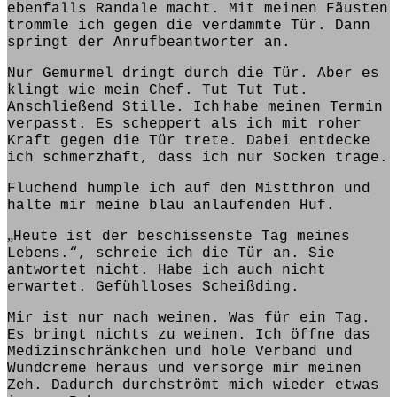
ebenfalls Randale macht. Mit meinen Fäusten
trommle ich gegen die verdammte Tür. Dann
springt
der Anrufbeantworter an.
Nur Gemurmel
dringt durch die Tür
. Aber es
klingt
wie mein Chef. Tut Tut Tut.
Anschließend Stille.
Ich
habe
meinen Termin
verpasst. Es scheppert als ich mit
roher
Kraft
gegen die Tür
trete
. Dabei entdecke
ich schmerzhaft, dass ich nur Socken
trage
.
Fluchend humple ich auf den Mistthron und
halte
mir meine blau anlaufenden Huf.
„
Heute ist der beschissenste Tag meines
Lebens.“, schreie ich die Tür an. Sie
antwortet nicht.
Habe ich
auch nicht
erwartet. Gefühlloses Scheißding.
Mir ist nur nach
weinen. Was für ein Tag.
Es bringt nichts zu weinen. Ich öffne das
Medizinschränkchen und hole Verband und
Wundcreme heraus und
versorge
mir meinen
Zeh. Dadurch
durchströmt
mich wieder etwas