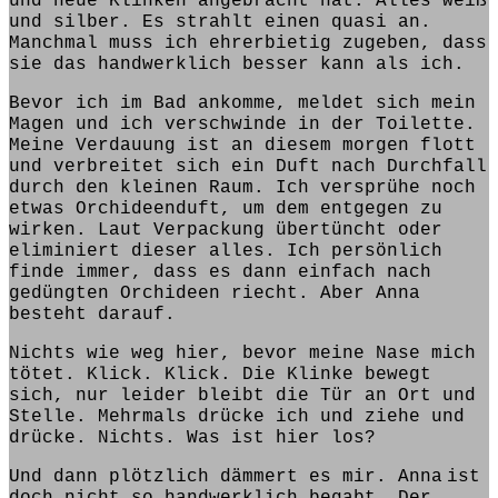
und neue Klinken angebracht hat. Alles weiß
und silber. Es strahlt einen quasi an.
Manchmal muss ich
ehrerbietig zugeben
, dass
sie das handwerklich besser kann als ich.
Bevor ich im Bad ankomme,
meldet sich mein
Magen und ich verschwinde in der Toilette.
Meine Verdauung
ist
an diesem morgen flott
und verbreitet sich ein Duft nach Durchfall
durch den kleinen Raum. Ich versprühe noch
etwas Orchideenduft, um dem entgegen zu
wirken. Laut Verpackung
übertüncht oder
eliminiert
dieser alles. Ich persönlich
finde
immer, dass es dann einfach nach
gedüngten Orchideen
riecht
. Aber Anna
besteht
darauf.
Nichts wie weg hier,
bevor meine Nase mich
tötet
. Klick. Klick. Die Klinke bewegt
sich, nur leider bleibt die Tür an Ort und
Stelle. Mehrmals drücke ich und ziehe und
drücke. Nichts. Was
ist
hier los?
Und dann plötzlich dämmert es mir.
Anna
ist
doch nicht so handwerklich begabt. Der