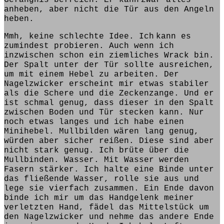
anheben, aber nicht die Tür aus den Angeln
heben.
Mmh, keine schlechte Idee.
Ich
kann
es
zumindest probieren. Auch wenn ich
inzwischen schon ein ziemliches Wrack bin.
Der Spalt unter der Tür
sollte
ausreichen,
um mit einem Hebel zu arbeiten. Der
Nagelzwicker
erscheint
mir etwas stabiler
als die Schere und die Zeckenzange.
Und er
ist schmal genug, dass dieser
in den Spalt
zwischen Boden und Tür stecken kann. Nur
noch etwas langes und ich habe einen
Minihebel. Mullbilden wären lang genug,
würden aber sicher reißen. Diese sind aber
nicht stark genug. Ich brüte über die
Mullbinden. Wasser.
Mit Was
ser werden
Fasern stärker. Ich
halte
eine Binde unter
das fließende Wasser, rolle sie aus und
lege
sie vierfach zusammen. Ein Ende davon
binde
ich mir um das Handgelenk meiner
verletzten Hand, fädel das Mittelstück
um
den Nagelzwicker und nehme das andere Ende