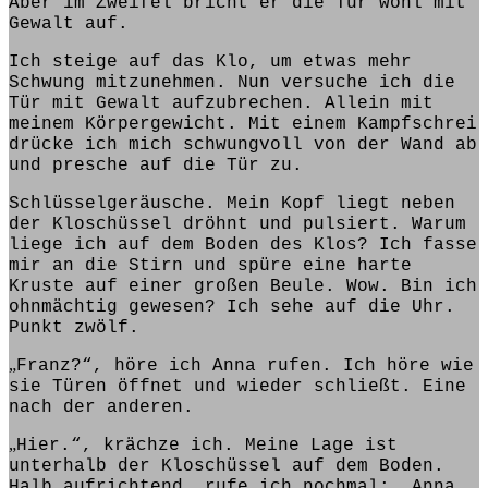
Aber im Zweifel
bricht
er die Tür wohl mit
Gewalt auf.
Ich
steige
auf das Klo, um etwas mehr
Schwung mitzunehmen. Nun versuche ich die
Tür mit Gewalt aufzubrechen. Allein mit
meinem Körpergewicht. Mit einem Kampfschrei
drücke ich mich schwungvoll von der Wand ab
und presche auf die Tür zu.
Schlüsselgeräusche. Mein Kopf liegt neben
der Kloschüssel dröhnt und pulsiert. Warum
liege ich auf dem Boden des Klos? Ich fasse
mir an die Stirn und spüre eine harte
Kruste auf einer großen Beule. Wow. Bin ich
ohnmächtig gewesen? Ich sehe auf die Uhr.
Punkt zwöl
f
.
„
Franz?“, höre ich Anna
rufen
. Ich höre wie
sie Türen öffnet und wieder
schließt
. Eine
nach der anderen.
„
Hier.“, krächze ich. Meine Lage
ist
unterhalb der Kloschüssel auf dem Boden.
Halb aufrichtend,
rufe
ich nochmal: „Anna,