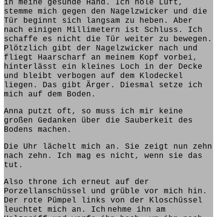
in meine gesunde Hand. Ich hole Luft,
stemme mich gegen den Nagelzwicker und die
Tür beginnt sich langsam zu heben. Aber
nach einigen Millimetern ist Schluss. Ich
schaffe es nicht die Tür weiter zu bewegen.
Plötzlich
gibt
der Nagelzwicker nach und
fliegt
Haarscharf an meinem Kopf vorbei,
hinterlässt ein kleines Loch in der Decke
und bleibt verbogen auf dem Klodeckel
liegen.
Das
gibt
Ärger. Diesmal setze ich
mich auf dem Boden.
Anna putzt oft, so muss ich mir keine
großen Gedanken über
die Sauberkeit des
Bodens machen.
Die Uhr lächelt mich an. Sie zeigt nun zehn
nach zehn. Ich mag es nicht, wenn sie das
tut.
Also throne ich erneut auf der
Porzellanschüssel und grüble vor mich hin.
Der rote Pümpel links von der Kloschüssel
leuchtet mich an.
Ich
nehme
ihn am