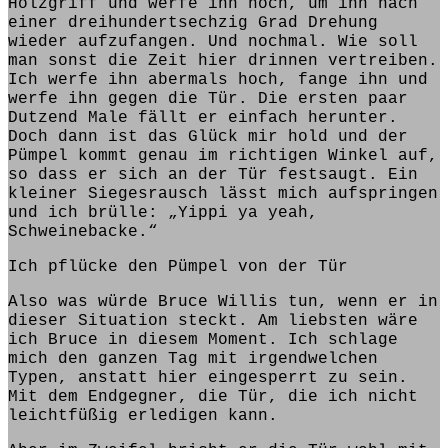
Holzgriff und werfe ihn hoch, um ihn nach
einer dreihundertsechzig Grad Drehung
wieder aufzufangen. Und nochmal. Wie soll
man sonst die Zeit hier drinnen vertreiben.
Ich
werfe ihn abermals hoch, fange ihn und
werfe ihn gegen die Tür. Die ersten paar
Dutzend Male fällt er einfach herunter.
Doch dann ist das Glück mir hold und der
Pümpel kommt genau im richtigen Winkel auf,
so dass er sich an der Tür festsaugt. Ein
kleiner Siegesrausch lässt mich aufspringen
und ich
brülle
: „
Yippi ya yeah
,
Schweinebacke
.“
Ich pflücke den Pümpel von der Tür
Also was würde Bruce Willis tun, wenn er in
dieser Situation steckt. Am liebsten wäre
ich
Bruce
in diesem Moment. Ich
schlage
mich den ganzen Tag mit irgendwelchen
Typen, anstatt hier eingesperrt zu sein.
Mit dem Endgegner, die Tür, die ich nicht
leichtfüßig erledigen kann.