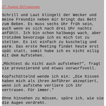
27. August 2021
oneroses
Schrill und Laut klingelt der Wecker und
meine Freundin neben mir bringt das Bett
zum Beben. Es muss sechs Uhr früh
sein,
a
uch wenn es sich nach drei Uhr nachts
anfühlt. Ich bin schon halbwegs wach, aber
trotzdem bevorzuge ich es mich tot zu
stellen.
Es ist einfach zu
kuschelig und
warm. Das erste Meeting
findet
heute erst
spät
statt
, somit habe ich es nicht eilig
mit dem Aufstehen.
„
Möchtest du nicht auch aufstehen?“, fragt
sie provozierend und etwas vorwurfsvoll.
Kopfschüttelnd
wende ich ein
: „Die Kissen
haben mich als ihren Anführer akzeptiert,
wenn ich aufstehe verliere ich ihr
vertrauen. Für immer.“
Ohne hinsehen zu müssen, spüre ich, wie sie
die Augen verdreht.