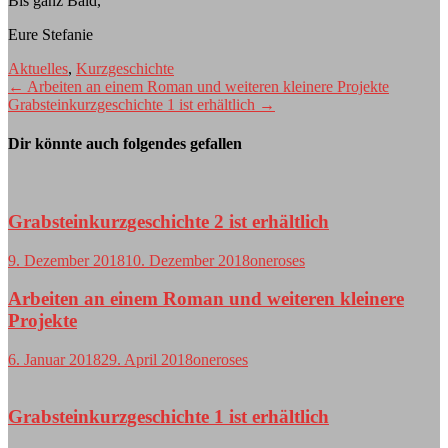
Bis ganz Bald,
Eure Stefanie
Aktuelles
,
Kurzgeschichte
Beitragsnavigation
←
Arbeiten an einem Roman und weiteren kleinere Projekte
Grabsteinkurzgeschichte 1 ist erhältlich
→
Dir könnte auch folgendes gefallen
Grabsteinkurzgeschichte 2 ist erhältlich
9. Dezember 2018
10. Dezember 2018
oneroses
Arbeiten an einem Roman und weiteren kleinere
Projekte
6. Januar 2018
29. April 2018
oneroses
Grabsteinkurzgeschichte 1 ist erhältlich