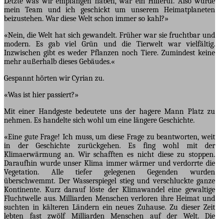
Letzte was wir empfangen haben, war ein Hilferuf. Also wurde
mein Team und ich geschickt um unserem Heimatplaneten
beizustehen. War diese Welt schon immer so kahl?»
«Nein, die Welt hat sich gewandelt. Früher war sie fruchtbar und
modern. Es gab viel Grün und die Tierwelt war vielfältig.
Inzwischen gibt es weder Pflanzen noch Tiere. Zumindest keine
mehr außerhalb dieses Gebäudes.«
Gespannt hörten wir Cyrian zu.
«Was ist hier passiert?»
Mit einer Handgeste bedeutete uns der hagere Mann Platz zu
nehmen. Es handelte sich wohl um eine längere Geschichte.
«Eine gute Frage! Ich muss, um diese Frage zu beantworten, weit
in der Geschichte zurückgehen. Es fing wohl mit der
Klimaerwärmung an. Wir schafften es nicht diese zu stoppen.
Daraufhin wurde unser Klima immer wärmer und verdorrte die
Vegetation. Alle tiefer gelegenen Gegenden wurden
überschwemmt. Der Wasserspiegel stieg und verschluckte ganze
Kontinente. Kurz darauf löste der Klimawandel eine gewaltige
Fluchtwelle aus. Milliarden Menschen verloren ihre Heimat und
suchten in kälteren Ländern ein neues Zuhause. Zu dieser Zeit
lebten fast zwölf Milliarden Menschen auf der Welt. Die