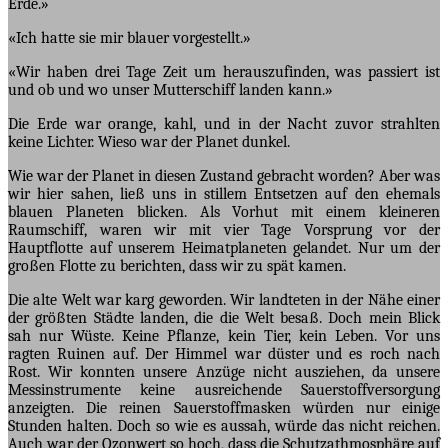
Erde.»
«Ich hatte sie mir blauer vorgestellt.»
«Wir haben drei Tage Zeit um herauszufinden, was passiert ist
und ob und wo unser Mutterschiff landen kann.»
Die Erde war orange, kahl, und in der Nacht zuvor strahlten
keine Lichter. Wieso war der Planet dunkel.
Wie war der Planet in diesen Zustand gebracht worden? Aber was
wir hier sahen, ließ uns in stillem Entsetzen auf den ehemals
blauen Planeten blicken. Als Vorhut mit einem kleineren
Raumschiff, waren wir mit vier Tage Vorsprung vor der
Hauptflotte auf unserem Heimatplaneten gelandet. Nur um der
großen Flotte zu berichten, dass wir zu spät kamen.
Die alte Welt war karg geworden. Wir landteten in der Nähe einer
der größten Städte landen, die die Welt besaß. Doch mein Blick
sah nur Wüste. Keine Pflanze, kein Tier, kein Leben. Vor uns
ragten Ruinen auf. Der Himmel war düster und es roch nach
Rost. Wir konnten unsere Anzüge nicht ausziehen, da unsere
Messinstrumente keine ausreichende Sauerstoffversorgung
anzeigten. Die reinen Sauerstoffmasken würden nur einige
Stunden halten. Doch so wie es aussah, würde das nicht reichen.
Auch war der Ozonwert so hoch, dass die Schutzathmosphäre auf