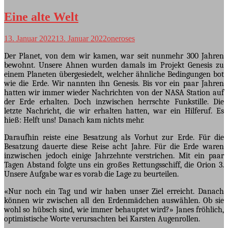
Eine alte Welt
13. Januar 2022
13. Januar 2022
oneroses
Der Planet, von dem wir kamen, war seit nunmehr 300 Jahren
bewohnt. Unsere Ahnen wurden damals im Projekt Genesis zu
einem Planeten übergesiedelt, welcher ähnliche Bedingungen bot
wie die Erde. Wir nannten ihn Genesis. Bis vor ein paar Jahren
hatten wir immer wieder Nachrichten von der NASA Station auf
der Erde erhalten. Doch inzwischen herrschte Funkstille. Die
letzte Nachricht, die wir erhalten hatten, war ein Hilferuf. Es
hieß: Helft uns! Danach kam nichts mehr.
Daraufhin reiste eine Besatzung als Vorhut zur Erde. Für die
Besatzung dauerte diese Reise acht Jahre. Für die Erde waren
inzwischen jedoch einige Jahrzehnte verstrichen. Mit ein paar
Tagen Abstand folgte uns ein großes Rettungsschiff, die Orion 3.
Unsere Aufgabe war es vorab die Lage zu beurteilen.
«Nur noch ein Tag und wir haben unser Ziel erreicht. Danach
können wir zwischen all den Erdenmädchen auswählen. Ob sie
wohl so hübsch sind, wie immer behauptet wird?» Janes fröhlich,
optimistische Worte verursachten bei Karsten Augenrollen.