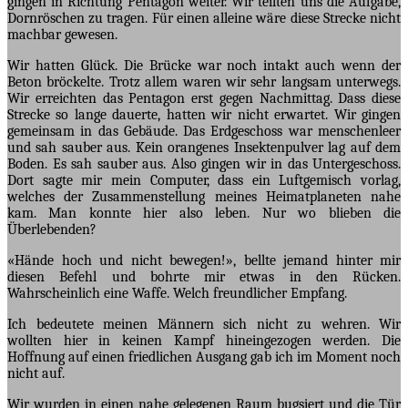
gingen in Richtung Pentagon weiter. Wir teilten uns die Aufgabe,
Dornröschen zu tragen. Für einen alleine wäre diese Strecke nicht
machbar gewesen.
Wir hatten Glück. Die Brücke war noch intakt auch wenn der
Beton bröckelte. Trotz allem waren wir sehr langsam unterwegs.
Wir erreichten das Pentagon erst gegen Nachmittag. Dass diese
Strecke so lange dauerte, hatten wir nicht erwartet. Wir gingen
gemeinsam in das Gebäude. Das Erdgeschoss war menschenleer
und sah sauber aus. Kein orangenes Insektenpulver lag auf dem
Boden. Es sah sauber aus. Also gingen wir in das Untergeschoss.
Dort sagte mir mein Computer, dass ein Luftgemisch vorlag,
welches der Zusammenstellung meines Heimatplaneten nahe
kam. Man konnte hier also leben. Nur wo blieben die
Überlebenden?
«Hände hoch und nicht bewegen!», bellte jemand hinter mir
diesen Befehl und bohrte mir etwas in den Rücken.
Wahrscheinlich eine Waffe. Welch freundlicher Empfang.
Ich bedeutete meinen Männern sich nicht zu wehren. Wir
wollten hier in keinen Kampf hineingezogen werden. Die
Hoffnung auf einen friedlichen Ausgang gab ich im Moment noch
nicht auf.
Wir wurden in einen nahe gelegenen Raum bugsiert und die Tür