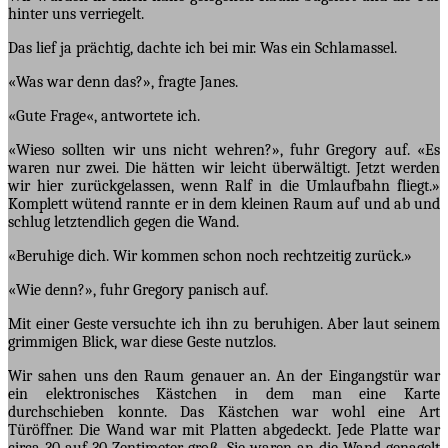
hinter uns verriegelt.
Das lief ja prächtig, dachte ich bei mir. Was ein Schlamassel.
«Was war denn das?», fragte Janes.
«Gute Frage«, antwortete ich.
«Wieso sollten wir uns nicht wehren?», fuhr Gregory auf. «Es
waren nur zwei. Die hätten wir leicht überwältigt. Jetzt werden
wir hier zurückgelassen, wenn Ralf in die Umlaufbahn fliegt.»
Komplett wütend rannte er in dem kleinen Raum auf und ab und
schlug letztendlich gegen die Wand.
«Beruhige dich. Wir kommen schon noch rechtzeitig zurück.»
«Wie denn?», fuhr Gregory panisch auf.
Mit einer Geste versuchte ich ihn zu beruhigen. Aber laut seinem
grimmigen Blick, war diese Geste nutzlos.
Wir sahen uns den Raum genauer an. An der Eingangstür war
ein elektronisches Kästchen in dem man eine Karte
durchschieben konnte. Das Kästchen war wohl eine Art
Türöffner. Die Wand war mit Platten abgedeckt. Jede Platte war
circa 30 auf 30 Zentimeter groß. Sie waren an die Wand genagelt