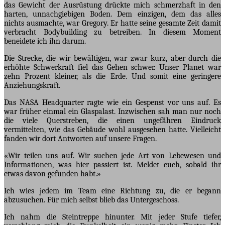
das Gewicht der Ausrüstung drückte mich schmerzhaft in den
harten, unnachgiebigen Boden. Dem einzigen, dem das alles
nichts ausmachte, war Gregory. Er hatte seine gesamte Zeit damit
verbracht Bodybuilding zu betreiben. In diesem Moment
beneidete ich ihn darum.
Die Strecke, die wir bewältigen, war zwar kurz, aber durch die
erhöhte Schwerkraft fiel das Gehen schwer. Unser Planet war
zehn Prozent kleiner, als die Erde. Und somit eine geringere
Anziehungskraft.
Das NASA Headquarter ragte wie ein Gespenst vor uns auf. Es
war früher einmal ein Glaspalast. Inzwischen sah man nur noch
die viele Querstreben, die einen ungefähren Eindruck
vermittelten, wie das Gebäude wohl ausgesehen hatte. Vielleicht
fanden wir dort Antworten auf unsere Fragen.
«Wir teilen uns auf. Wir suchen jede Art von Lebewesen und
Informationen, was hier passiert ist. Meldet euch, sobald ihr
etwas davon gefunden habt.»
Ich wies jedem im Team eine Richtung zu, die er begann
abzusuchen. Für mich selbst blieb das Untergeschoss.
Ich nahm die Steintreppe hinunter. Mit jeder Stufe tiefer,