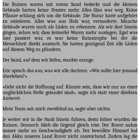
Die Ruinen waren mit rotem Sand bedeckt und die kleinen
Gebäude hatten keine Fenster mehr. Alles Glas war weg. Keine
Pflanze schlang sich um die Gebäude. Die Natur hatte aufgehört
zu existieren. Alles was aus Holz war, vermoderte. Manche
Gebäude waren noch als Läden zu erkennen. Als wir dort hinein
gingen, sahen wir, dass keinerlei Waren mehr auslagen. Egal was
hier passiert war, es war keine Katastrophe bei der die
Menschheit direkt ausstarb. Sie hatten genügend Zeit alle Läden
auf diesem Weg zu plündern.
Der Sand, auf dem wir liefen, staubte orange.
Eric sprach das aus, was wir alle dachten: «Wie sollte hier jemand
überleben?»
«Gebt nicht die Hoffnung auf. Könnte sein, dass wir nur an einer
unglücklichen Stelle gelandet sind», sagte ich statt einer direkten
Antwort.
Mein Team sah mich zweifelnd an, sagte aber nichts.
Je weiter wir in die Stadt hinein fuhren, desto höher wurden die
Ruinen. Dennoch blieb die Gegend gleich trist. Der Rover nahm
immer mehr an Geschwindigkeit ab. Der bewölkte Himmel lud
den Akku unseres Land Rover nicht ausreichend. Zudem lag die