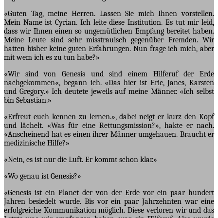
«Guten Tag, meine Herren. Lassen Sie mich Ihnen vorstellen.
Mein Name ist Cyrian. Ich leite diese Institution. Es tut mir leid,
dass wir Ihnen einen so ungemütlichen Empfang bereitet haben.
Meine Leute sind sehr misstrauisch gegenüber Fremden. Wir
hatten bisher keine guten Erfahrungen. Nun frage ich mich, aber
mit wem ich es zu tun habe?»
«Wir sind von Genesis und sind einem Hilferuf der Erde
nachgekommen«, begann ich. «Das hier ist Eric, Janes, Karsten
und Gregory.» Ich deutete jeweils auf meine Männer. «Ich selbst
bin Sebastian.»
«Erfreut euch kennen zu lernen.», dabei neigt er kurz den Kopf
und lächelt. «Was für eine Rettungsmission?», hakte er nach.
«Anscheinend hat es einen ihrer Männer umgehauen. Braucht er
medizinische Hilfe?»
«Nein, es ist nur die Luft. Er kommt schon klar.»
«Wo genau ist Genesis?»
«Genesis ist ein Planet der von der Erde vor ein paar hundert
Jahren besiedelt wurde. Bis vor ein paar Jahrzehnten war eine
erfolgreiche Kommunikation möglich. Diese verloren wir und das