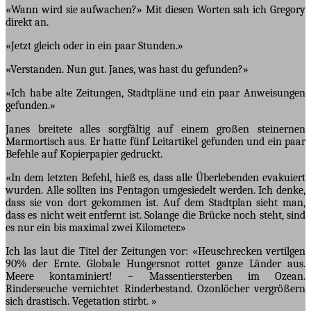
«Wann wird sie aufwachen?» Mit diesen Worten sah ich Gregory
direkt an.
«Jetzt gleich oder in ein paar Stunden.»
«Verstanden. Nun gut. Janes, was hast du gefunden?»
«Ich habe alte Zeitungen, Stadtpläne und ein paar Anweisungen
gefunden.»
Janes breitete alles sorgfältig auf einem großen steinernen
Marmortisch aus. Er hatte fünf Leitartikel gefunden und ein paar
Befehle auf Kopierpapier gedruckt.
«In dem letzten Befehl, hieß es, dass alle Überlebenden evakuiert
wurden. Alle sollten ins Pentagon umgesiedelt werden. Ich denke,
dass sie von dort gekommen ist. Auf dem Stadtplan sieht man,
dass es nicht weit entfernt ist. Solange die Brücke noch steht, sind
es nur ein bis maximal zwei Kilometer.»
Ich las laut die Titel der Zeitungen vor: «Heuschrecken vertilgen
90% der Ernte. Globale Hungersnot rottet ganze Länder aus.
Meere kontaminiert! – Massentiersterben im Ozean.
Rinderseuche vernichtet Rinderbestand. Ozonlöcher vergrößern
sich drastisch. Vegetation stirbt.
»