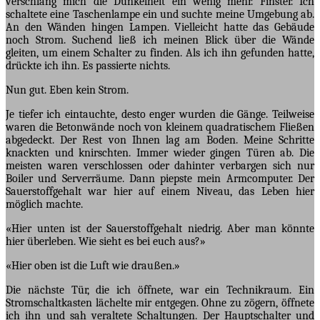
verschlang mich die Dunkelheit ein wenig mehr. Finster. Ich
schaltete eine Taschenlampe ein und suchte meine Umgebung ab.
An den Wänden hingen Lampen. Vielleicht hatte das Gebäude
noch Strom. Suchend ließ ich meinen Blick über die Wände
gleiten, um einem Schalter zu finden. Als ich ihn gefunden hatte,
drückte ich ihn. Es passierte nichts.
Nun gut. Eben kein Strom.
Je tiefer ich eintauchte, desto enger wurden die Gänge. Teilweise
waren die Betonwände noch von kleinem quadratischem Fließen
abgedeckt. Der Rest von Ihnen lag am Boden. Meine Schritte
knackten und knirschten. Immer wieder gingen Türen ab. Die
meisten waren verschlossen oder dahinter verbargen sich nur
Boiler und Serverräume. Dann piepste mein Armcomputer. Der
Sauerstoffgehalt war hier auf einem Niveau, das Leben hier
möglich machte.
«Hier unten ist der Sauerstoffgehalt niedrig. Aber man könnte
hier überleben. Wie sieht es bei euch aus?»
«Hier oben ist die Luft wie draußen.»
Die nächste Tür, die ich öffnete, war ein Technikraum. Ein
Stromschaltkasten lächelte mir entgegen. Ohne zu zögern, öffnete
ich ihn und sah veraltete Schaltungen. Der Hauptschalter und