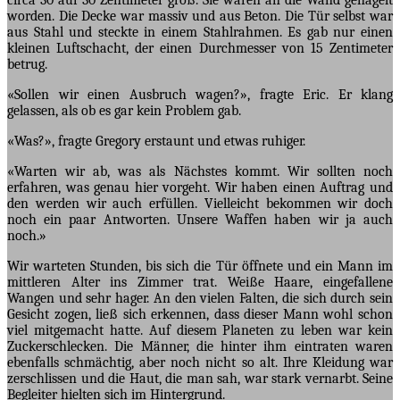
worden. Die Decke war massiv und aus Beton. Die Tür selbst war
aus Stahl und steckte in einem Stahlrahmen. Es gab nur einen
kleinen Luftschacht, der einen Durchmesser von 15 Zentimeter
betrug.
«Sollen wir einen Ausbruch wagen?», fragte Eric. Er klang
gelassen, als ob es gar kein Problem gab.
«Was?», fragte Gregory erstaunt und etwas ruhiger.
«Warten wir ab, was als Nächstes kommt. Wir sollten noch
erfahren, was genau hier vorgeht. Wir haben einen Auftrag und
den werden wir auch erfüllen. Vielleicht bekommen wir doch
noch ein paar Antworten. Unsere Waffen haben wir ja auch
noch.»
Wir warteten Stunden, bis sich die Tür öffnete und ein Mann im
mittleren Alter ins Zimmer trat. Weiße Haare, eingefallene
Wangen und sehr hager. An den vielen Falten, die sich durch sein
Gesicht zogen, ließ sich erkennen, dass dieser Mann wohl schon
viel mitgemacht hatte. Auf diesem Planeten zu leben war kein
Zuckerschlecken. Die Männer, die hinter ihm eintraten waren
ebenfalls schmächtig, aber noch nicht so alt. Ihre Kleidung war
zerschlissen und die Haut, die man sah, war stark vernarbt. Seine
Begleiter hielten sich im Hintergrund.