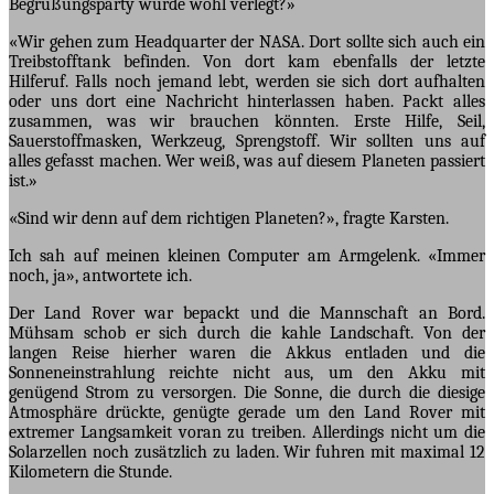
Begrüßungsparty wurde wohl verlegt?»
«Wir gehen zum Headquarter der NASA. Dort sollte sich auch ein
Treibstofftank befinden. Von dort kam ebenfalls der letzte
Hilferuf. Falls noch jemand lebt, werden sie sich dort aufhalten
oder uns dort eine Nachricht hinterlassen haben. Packt alles
zusammen, was wir brauchen könnten. Erste Hilfe, Seil,
Sauerstoffmasken, Werkzeug, Sprengstoff. Wir sollten uns auf
alles gefasst machen. Wer weiß, was auf diesem Planeten passiert
ist.»
«Sind wir denn auf dem richtigen Planeten?», fragte Karsten.
Ich sah auf meinen kleinen Computer am Armgelenk. «Immer
noch, ja», antwortete ich.
Der Land Rover war bepackt und die Mannschaft an Bord.
Mühsam schob er sich durch die kahle Landschaft. Von der
langen Reise hierher waren die Akkus entladen und die
Sonneneinstrahlung reichte nicht aus, um den Akku mit
genügend Strom zu versorgen. Die Sonne, die durch die diesige
Atmosphäre drückte, genügte gerade um den Land Rover mit
extremer Langsamkeit voran zu treiben. Allerdings nicht um die
Solarzellen noch zusätzlich zu laden. Wir fuhren mit maximal 12
Kilometern die Stunde.