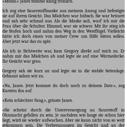
«Meins.» Janes Stimme klang fröhlich.
Ich zog eine Sauerstoffmaske aus meinem Anzug und befestigte
sie auf ihrem Gesicht. Das Mädchen war hübsch. Sie war brünett
und sah sehr schmal aus. Als die Maske saß, warf ich mir die
Frau über die Schulter. Himmel, war sie schwer. Mit ihr stieg ich
die Stufen hoch und nahm den Weg in den Westflügel. Vielleicht
hätte ich doch einen von meiner Crew um Hilfe bitten sollen.
Aber jetzt war das zu spät.
Als ich in Sichtweite war, kam Gregory direkt auf mich zu. Er
nahm mir das Mädchen ab und legte sie auf eine Wärmedecke.
Ihr Gesicht war grau.
Gregory sah sie kurz an und legte sie in die stabile Seitenlage.
Gebannt sahen wir zu.
«Na, Janes. Jetzt kommst du doch noch zu deinem Date.», zog
Karsten ihn auf.
«Kein schlechter Fang.», grinste Janes.
«Sie scheint durch die Unterversorgung an Sauerstoff in
Ohnmacht gefallen zu sein. Je nachdem wie lange sie schon hier
liegt, wird sie wieder aufwachen. Aber sie kann nicht von so weit
gekommen sein. Die Verbrennungen im Gesicht und an der