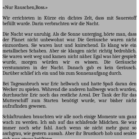
«Nur Rauschen,Boss.»
Wir errichteten in Kürze ein dichtes Zelt, dass mit Sauerstoff
befüllt wurde. Darin verbrachten wir die Nacht.
Die Nacht war unruhig. Als die Sonne unterging, hörte man, dass
der Planet nicht unbewohnt war. Die Geräusche waren nicht
einzuordnen. Sie waren laut und knirschend. Es klang wie ein
metallisches Schaben. Aber sie klangen nicht richtig bedrohlich.
Sie waren weit weg und kamen nicht näher. Egal was hier gespielt
wurde, morgen würden wir es wissen. Die Geräusche
verstummten in der Nacht. Danach gab es kein Geräusch.
Darüber schlief ich ein und bis zum Sonnenaufgang durch.
Bei Tagesanbruch war Eric hellwach und hatte Spaß daran den
Wecker zu spielen. Während die anderen halbwegs wach wurden,
durchsuchte Eric noch das restliche Areal. Der Tank der für das
Mutterschiff zum Starten benötigt wurde, war bisher nicht
aufzufinden gewesen.
Schlaftrunken brauchten wir alle noch einige Momente um ganz
wach zu werden. Ich sah auf das schlafende Mädchen. Sie war
immer noch sehr fahl. Auch wenn sie nicht mehr ganz so
aschgrau, wie gestern aussah. Aber ihr Brustkorb hob und senkte
sich nun etwas kräftiger.