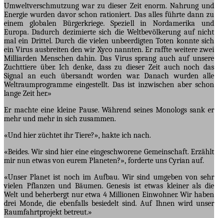
Umweltverschmutzung war zu dieser Zeit enorm. Nahrung und
Energie wurden davor schon rationiert. Das alles führte dann zu
einem globalen Bürgerkriege. Speziell in Nordamerika und
Europa. Dadurch dezimierte sich die Weltbevölkerung auf nicht
mal ein Drittel. Durch die vielen unbeerdigten Toten konnte sich
ein Virus ausbreiten den wir Xyco nannten. Er raffte weitere zwei
Milliarden Menschen dahin. Das Virus sprang auch auf unsere
Zuchttiere über. Ich denke, dass zu dieser Zeit auch noch das
Signal an euch übersandt worden war. Danach wurden alle
Weltraumprogramme eingestellt. Das ist inzwischen aber schon
lange Zeit her.»
Er machte eine kleine Pause. Während seines Monologs sank er
mehr und mehr in sich zusammen.
«Und hier züchtet ihr Tiere?», hakte ich nach.
«Beides. Wir sind hier eine eingeschworene Gemeinschaft. Erzählt
mir nun etwas von eurem Planeten?», forderte uns Cyrian auf.
«Unser Planet ist noch im Aufbau. Wir sind umgeben von sehr
vielen Pflanzen und Bäumen. Genesis ist etwas kleiner als die
Welt und beherbergt nur etwa 4 Millionen Einwohner. Wir haben
drei Monde, die ebenfalls besiedelt sind. Auf Ihnen wird unser
Raumfahrtprojekt betreut.»