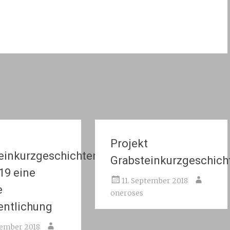
Projekt
einkurzgeschichten
Grabsteinkurzgeschich
19 eine
11. September 2018
e
oneroses
entlichung
zember 2018