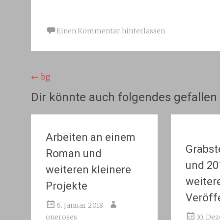
Einen Kommentar hinterlassen
Beitragsnavigation
←
bg
Dir könnte auch folgendes gefallen
Arbeiten an einem
Grabst
Roman und
und 20
weiteren kleinere
weiter
Projekte
Veröff
6. Januar 2018
oneroses
10. De