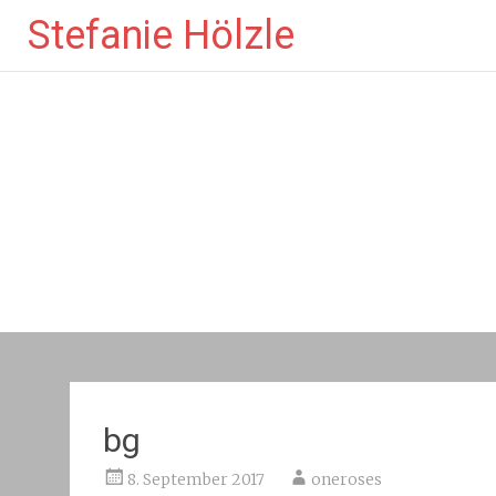
Zum
Stefanie Hölzle
Inhalt
springen
bg
8. September 2017
oneroses